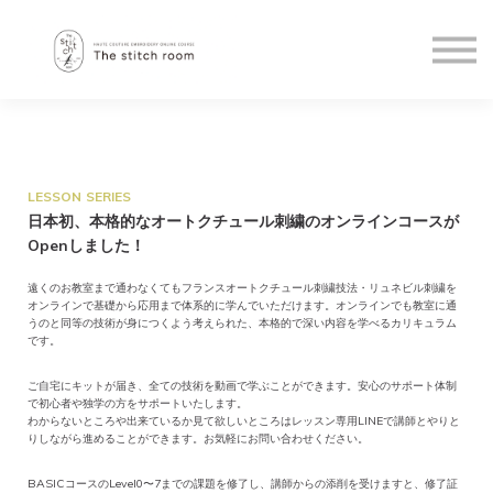
Courses
About us
Sign in
Sign up
LESSON SERIES
日本初、本格的なオートクチュール
刺繍のオンラインコースが
Openしました！
遠くのお教室まで通わなくてもフランスオートクチュール刺繍技法・リュネビル刺繍を
オンラインで基礎から応用まで体系的に学んでいただけます。オンラインでも教室に通
うのと同等の技術が身につくよう考えられた、本格的で深い内容を学べるカリキュラム
です。
ご自宅にキットが届き、全ての技術を動画で学ぶことができます。安心のサポート体制
で初心者や独学の方をサポートいたします。
わからないところや出来ているか見て欲しいところはレッスン専用LINEで講師とやりと
りしながら進めることができます。お気軽にお問い合わせください。
BASICコースのLevel0〜7までの課題を修了し、講師からの添削を受けますと、修了証